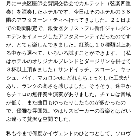
月に中央区医師会賀詞交歓会でカルテット（弦楽四重
奏）を演奏したホテルです。今日はそのホテルの３８
階のアフタヌーン・ティへ行ってきました。２１日ま
での期間限定で、銀食器クリストフル新作ジャルダン
エデンをイメージしたアフタヌーンティだったのです
が、とても楽しんできました。紅茶は１０種類以上あ
る中から選べて、いろいろ試すことができます。（私
はホテルのオリジナルブレンドとダージリンを併せて
３杯以上頂きました）サンドイッチ、スコーン、キッ
シュ、パイ、マカロンetc.どれもちょっとした工夫が
あり、ランクの高さを感じました。そうそう、途中か
らチェロの無伴奏生演奏がありました。チェロは音域
が低く、また曲目もゆったりしたものが多かったの
で、優雅な雰囲気。やはりスピーカーの音楽とはだい
ぶ違って贅沢な空間でした。
私も今まで何度かイヴェントのひとつとして、ソロヴ