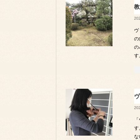
教
202
ヴ
の
の
す
ヴ
202
「
す
な