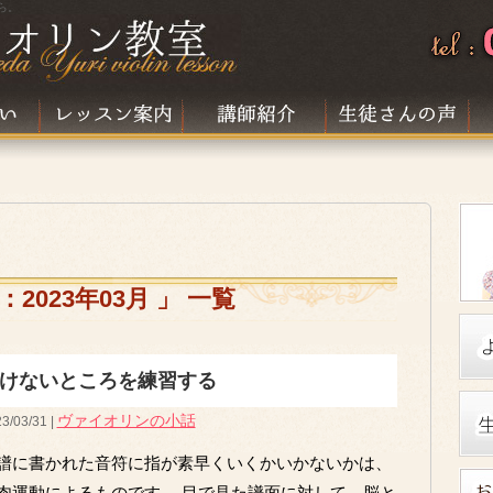
ら。
2023年03月 」 一覧
けないところを練習する
ヴァイオリンの小話
3/03/31 |
譜に書かれた音符に指が素早くいくかいかないかは、
肉運動によるものです。 目で見た譜面に対して、脳と