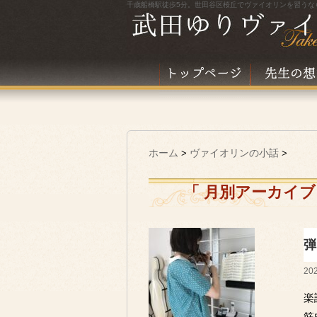
千歳船橋駅徒歩5分。世田谷区桜丘でヴァイオリンを習うな
ホーム
ヴァイオリンの小話
>
>
「 月別アーカイブ：
弾
202
楽
筋