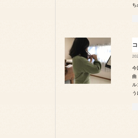
ち
コ
202
今
曲
ル
う