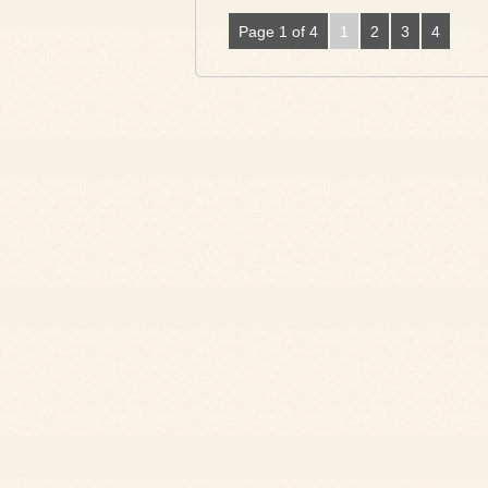
Page 1 of 4
1
2
3
4