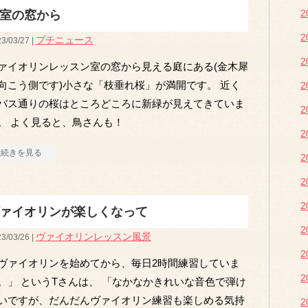
室の窓から
プチニュース
3/03/27 |
ァイオリンレッスン室の窓から見える庭にある(金木犀
向こう側です)小さな「枝垂れ桜」が満開です。 近く
バス通りの桜はところどころに新緑が見えてきていま
。 よく見ると、鳥さんも！
続きを見る
ァイオリンが楽しくなって
ヴァイオリンレッスン風景
3/03/26 |
ヴァイオリンを始めてから、毎日2時間練習していま
。」 というTさんは、 「なかなかきれいな音色で弾け
いですが、だんだんヴァイオリン練習も楽しめる気持