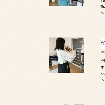
指
ら
ヴ
202
今
オ
っ
あ