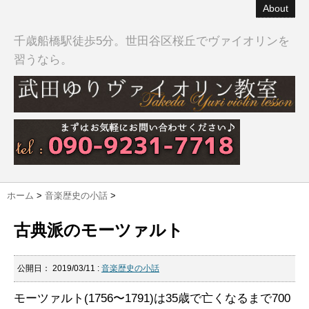
About
千歳船橋駅徒歩5分。世田谷区桜丘でヴァイオリンを
習うなら。
ホーム
>
音楽歴史の小話
>
古典派のモーツァルト
公開日：
2019/03/11
:
音楽歴史の小話
モーツァルト(1756〜1791)は35歳で亡くなるまで700