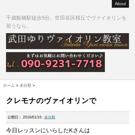
About
千歳船橋駅徒歩5分。世田谷区桜丘でヴァイオリンを
習うなら。
ホーム
>
未分類
>
クレモナのヴァイオリンで
公開日：
2016/01/16
:
未分類
今日レッスンにいらしたKさんは