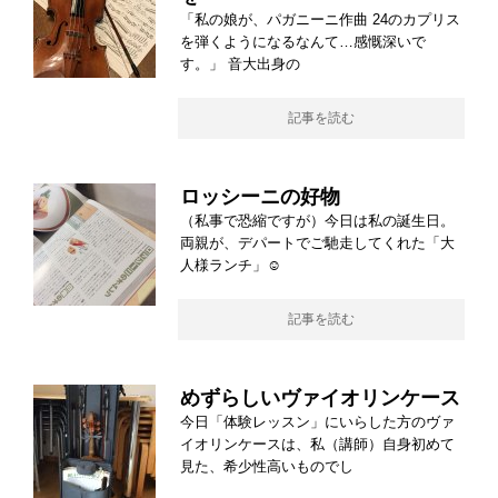
「私の娘が、パガニーニ作曲 24のカプリス
を弾くようになるなんて…感慨深いで
す。」 音大出身の
記事を読む
ロッシーニの好物
（私事で恐縮ですが）今日は私の誕生日。
両親が、デパートでご馳走してくれた「大
人様ランチ」☺
記事を読む
めずらしいヴァイオリンケース
今日「体験レッスン」にいらした方のヴァ
イオリンケースは、私（講師）自身初めて
見た、希少性高いものでし