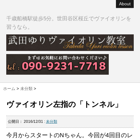
About
千歳船橋駅徒歩5分。世田谷区桜丘でヴァイオリンを
習うなら。
ホーム
>
未分類
>
ヴァイオリン左指の「トンネル」
公開日：
2016/12/31
:
未分類
今月からスタートのNちゃん。今回が4回目のレ