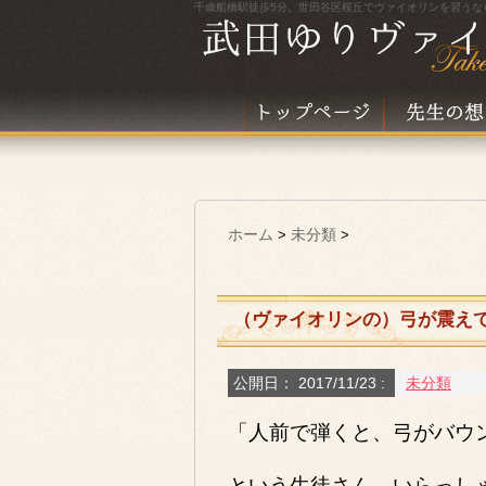
千歳船橋駅徒歩5分。世田谷区桜丘でヴァイオリンを習うな
ホーム
未分類
>
>
（ヴァイオリンの）弓が震え
公開日：
2017/11/23
:
未分類
「人前で弾くと、弓がバウ
という生徒さん、いらっし