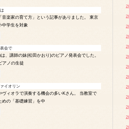
2
は
2
「音楽家の育て方」という記事がありました。 東京
小中学生を対象
2
2
2
表会で
日)は、講師の妹(松田かおり)のピアノ発表会でした。
2
ピアノの生徒
2
2
ァイオリン
2
やヴィオラで演奏する機会の多いKさん。 当教室で
2
ための「基礎練習」を中
2
2
2