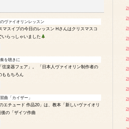
2
2
のヴァイオリンレッスン
2
リスマスイブの今日のレッスン Hさんはクリスマスコ
でいらっしゃいました
2
2
2
奏を聴きに
「弦楽器フェア」。 「日本人ヴァイオリン制作者の
2
のももちろん
2
2
習曲「カイザー」
2
6のエチュード 作品20」は、教本「新しいヴァイオリ
2
最後の「ザイツ作曲
2