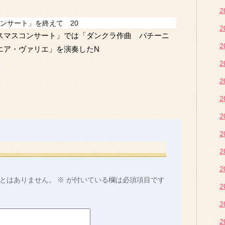
2
ンサート」を終えて 20
2
スマスコンサート」では「ダンクラ作曲 パチーニ
2
エア・ヴァリエ」を演奏したN
2
2
2
2
2
2
2
とはありません。
※
が付いている欄は必須項目です
2
2
2