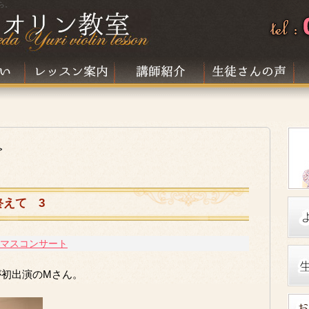
ら。
>
えて 3
スマスコンサート
が初出演のMさん。