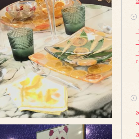
2
2
2