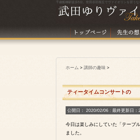
千歳船橋駅徒歩5分。世田谷区桜丘でヴァイオリンを習うな
ホーム
講師の趣味
>
>
ティータイムコンサートの
公開日：
2020/02/06
: 最終更新日：20
今日は楽しみにしていた「テーブル
ました。