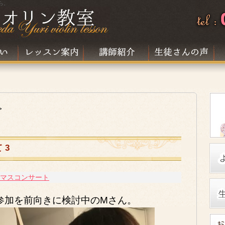
ら。
>
 3
スマスコンサート
参加を前向きに検討中のMさん。