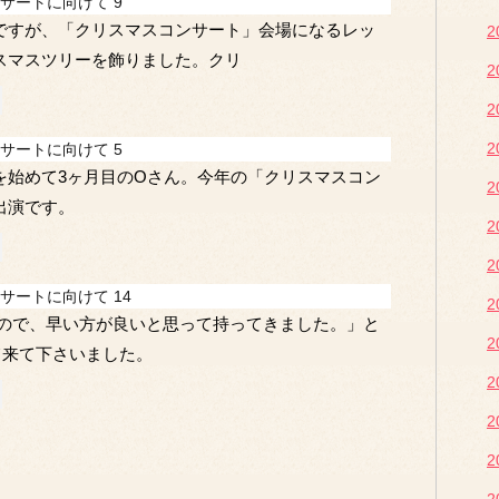
サートに向けて 9
ですが、「クリスマスコンサート」会場になるレッ
2
スマスツリーを飾りました。クリ
2
2
2
サートに向けて 5
を始めて3ヶ月目のOさん。今年の「クリスマスコン
2
出演です。
2
2
サートに向けて 14
2
たので、早い方が良いと思って持ってきました。」と
2
て来て下さいました。
2
2
2