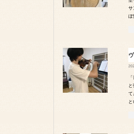
サ
ぼ
ヴ
202
「
と
て
と