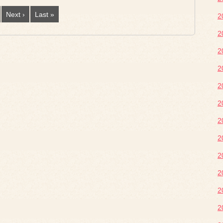
Next ›
Last »