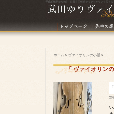
千歳船橋駅徒歩5分。世田谷区桜丘でヴァイオリンを習うな
ホーム
ヴァイオリンの小話
>
>
「 ヴァイオリンの
「
202
い
塗