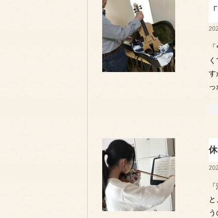
「
202
「
く
す
っ
休
202
「
と
う