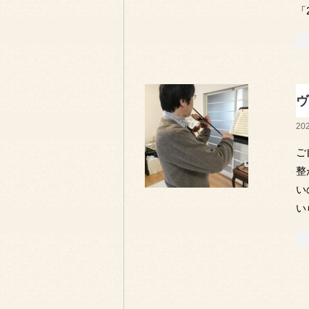
「
ヴ
202
ご
整
い
い