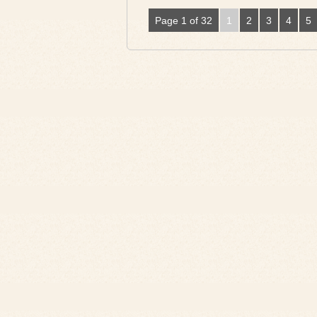
Page 1 of 32
1
2
3
4
5